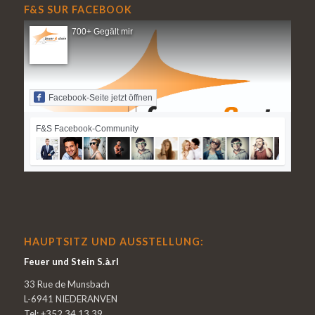
F&S SUR FACEBOOK
700+ Gegält mir
Facebook-Seite jetzt öffnen
F&S Facebook-Community
HAUPTSITZ UND AUSSTELLUNG:
Feuer und Stein S.à.rl
33 Rue de Munsbach
L-6941 NIEDERANVEN
Tel: +352 34 13 39