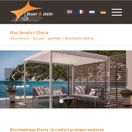
Bioclimatics Eteria
Vous êtes ici :
Accueil
/
portfolio
/
Bioclimatics Eteria
1
2
3
Bioclimatique Eteria : le confort pratique moderne