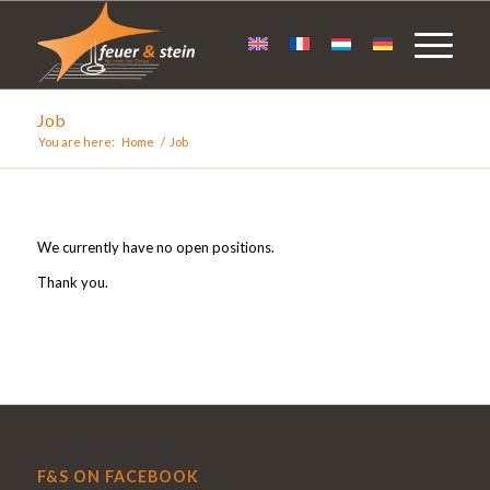
Job
You are here:
Home
/
Job
We currently have no open positions.
Thank you.
F&S ON FACEBOOK