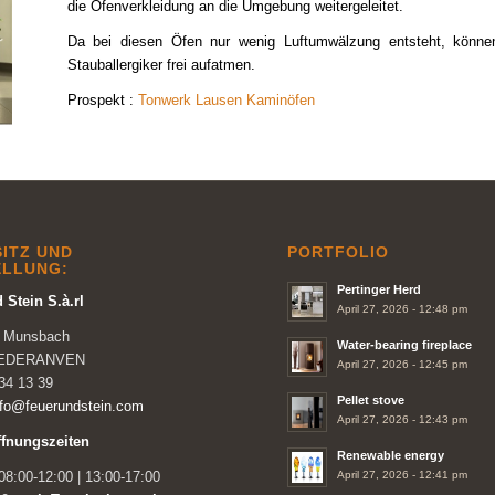
die Ofenverkleidung an die Umgebung weitergeleitet.
Da bei diesen Öfen nur wenig Luftumwälzung entsteht, könne
Stauballergiker frei aufatmen.
Prospekt :
Tonwerk Lausen Kaminöfen
ITZ UND
PORTFOLIO
ELLUNG:
Pertinger Herd
 Stein S.à.rl
April 27, 2026 - 12:48 pm
e Munsbach
Water-bearing fireplace
NIEDERANVEN
April 27, 2026 - 12:45 pm
34 13 39
Pellet stove
nfo@feuerundstein.com
April 27, 2026 - 12:43 pm
ffnungszeiten
Renewable energy
April 27, 2026 - 12:41 pm
8:00-12:00 | 13:00-17:00