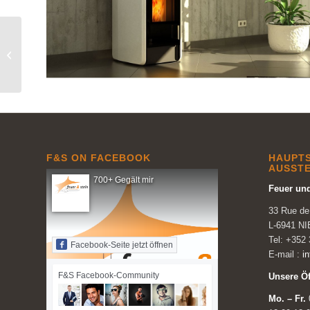
Bathyscafocus Hublot
F&S ON FACEBOOK
HAUPTS
AUSST
700+ Gegält mir
Feuer und
33 Rue d
L-6941 
Tel: +352 
Facebook-Seite jetzt öffnen
E-mail :
i
F&S Facebook-Community
Unsere Ö
Mo. – Fr.
0