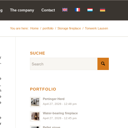
ng
The company
Contact
You are here:
Home
/
portfolio
/
Storage fireplace
/
Tonwerk Lausen
SUCHE
y
-
e
,
PORTFOLIO
n
e
Pertinger Herd
e
April 27, 2026 - 12:48 pm
Water-bearing fireplace
e
April 27, 2026 - 12:45 pm
r
Pellet stove