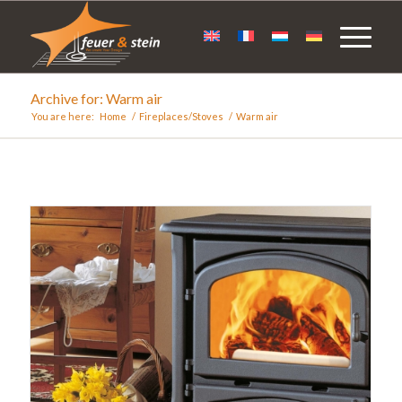
Archive for: Warm air
You are here:
Home
/
Fireplaces/Stoves
/
Warm air